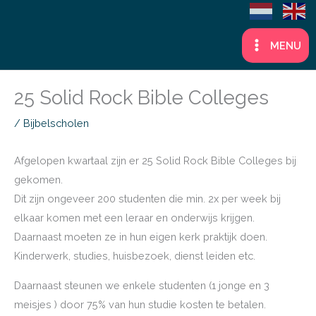
Ga
naar
MENU
de
inhoud
25 Solid Rock Bible Colleges
/
Bijbelscholen
Afgelopen kwartaal zijn er 25 Solid Rock Bible Colleges bij
gekomen.
Dit zijn ongeveer 200 studenten die min. 2x per week bij
elkaar komen met een leraar en onderwijs krijgen.
Daarnaast moeten ze in hun eigen kerk praktijk doen.
Kinderwerk, studies, huisbezoek, dienst leiden etc.
Daarnaast steunen we enkele studenten (1 jonge en 3
meisjes ) door 75% van hun studie kosten te betalen.