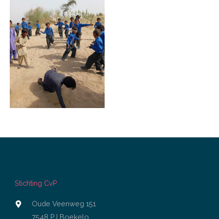
Stichting CvP
Oude Veenweg 151
7548 PJ Boekelo