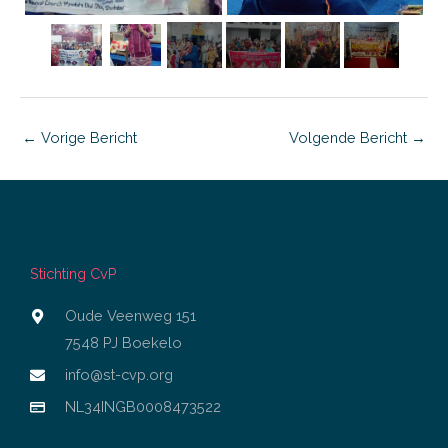
←
Vorige Bericht
Volgende Bericht
→
Stichting CvP
Oude Veenweg 151
7548 PJ Boekelo
info@st-cvp.org
NL34INGB0008473522