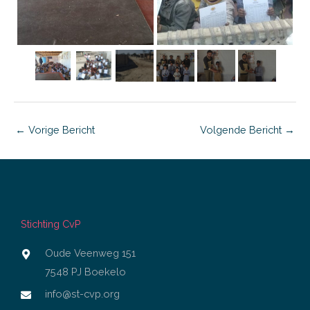
←
Vorige Bericht
Volgende Bericht
→
Stichting CvP
Oude Veenweg 151
7548 PJ Boekelo
info@st-cvp.org