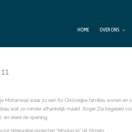
HOME
OVER ONS
 11
tsje Mohanwali waar zo een 60 Christelijke families wonen en
cadeau wat ze minder afhankelijk maakt. Roger Zia begeleid v
) en deed de opening.
oor drinkwater projecten “Moving-in” uit Almelo.