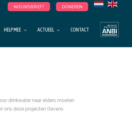
NIEUWSBRIEF?
DONEREN
HELP MEE
ACTUEEL
CONTACT
 voor drinkwater naar elders moeten
oor ons deze projecten (tevens