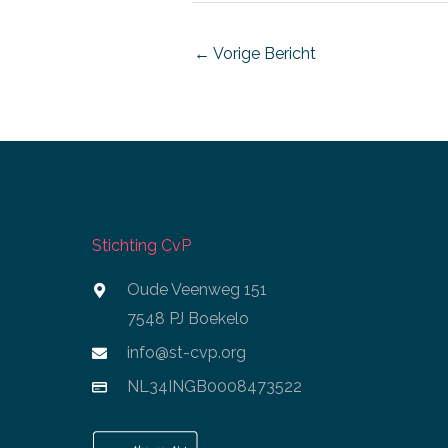
←
Vorige Bericht
Stichting CvP
Oude Veenweg 151
7548 PJ Boekelo
info@st-cvp.org
NL34INGB0008473522