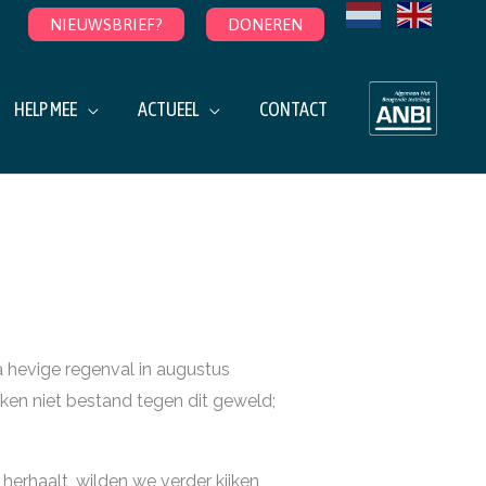
NIEUWSBRIEF?
DONEREN
HELP MEE
ACTUEEL
CONTACT
 hevige regenval in augustus
ken niet bestand tegen dit geweld;
herhaalt, wilden we verder kijken