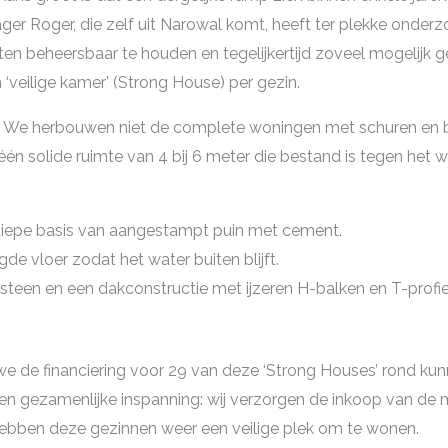
ger Roger, die zelf uit Narowal komt, heeft ter plekke onder
n beheersbaar te houden en tegelijkertijd zoveel mogelijk ge
veilige kamer’ (Strong House) per gezin.
We herbouwen niet de complete woningen met schuren en b
één solide ruimte van 4 bij 6 meter die bestand is tegen het w
epe basis van aangestampt puin met cement.
e vloer zodat het water buiten blijft.
teen en een dakconstructie met ijzeren H-balken en T-profie
we de financiering voor 29 van deze ‘Strong Houses’ rond kun
n gezamenlijke inspanning: wij verzorgen de inkoop van de 
bben deze gezinnen weer een veilige plek om te wonen.