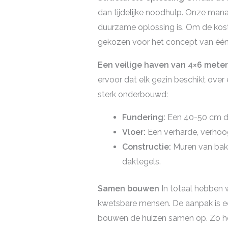
dan tijdelijke noodhulp. Onze mana
duurzame oplossing is. Om de koste
gekozen voor het concept van één ‘
Een veilige haven van 4×6 meter
ervoor dat elk gezin beschikt over 
sterk onderbouwd:
Fundering:
Een 40-50 cm di
Vloer:
Een verharde, verhoogd
Constructie:
Muren van baks
daktegels.
Samen bouwen
In totaal hebben 
kwetsbare mensen. De aanpak is ee
bouwen de huizen samen op. Zo he