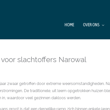
HOME
OVER ONS
 voor slachtoffers Narowal
 jaar zwaar getroffen door extreme weersomstandigheden. Na
stromingen. De traditionele, uit leem opgetrokken huizen ble
 in, waardoor veel gezinnen dakloos werden.
ns groot is dat een dergelijke ramp zich binnen enkele jaren 