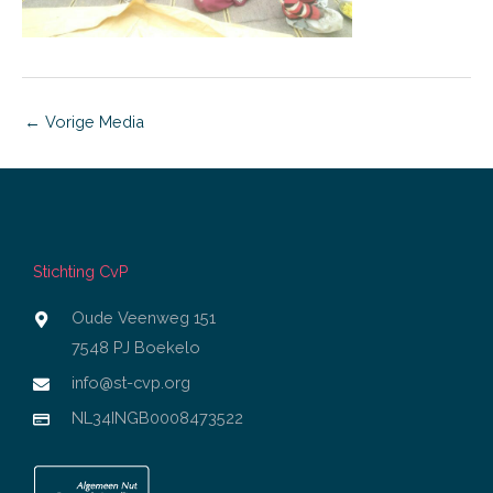
←
Vorige Media
Stichting CvP
Oude Veenweg 151
7548 PJ Boekelo
info@st-cvp.org
NL34INGB0008473522