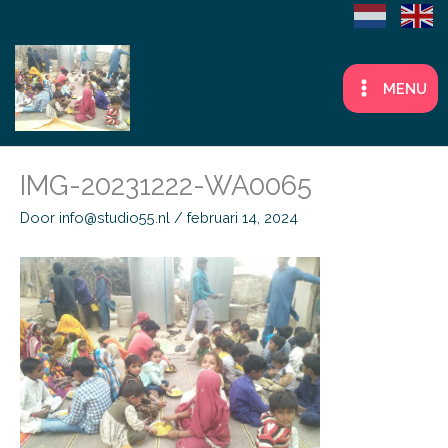
Ga
naar
de
MENU
inhoud
IMG-20231222-WA0065
Door
info@studio55.nl
/
februari 14, 2024