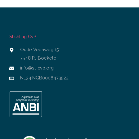
Stichting CvP
Oude Veenweg 151
7548 PJ Boekelo
info@st-cvp.org
NL34INGB0008473522