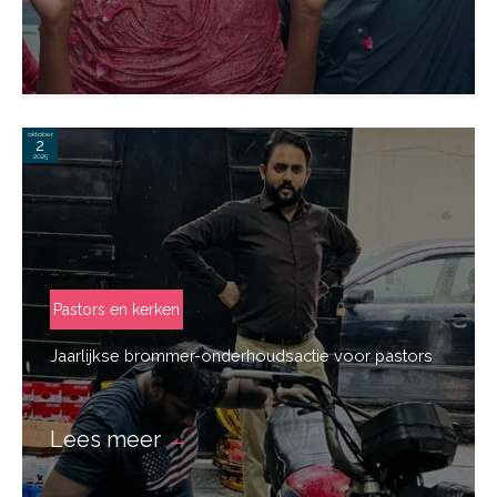
oktober
2
2025
Pastors en kerken
Jaarlijkse brommer-onderhoudsactie voor pastors
Lees meer
→