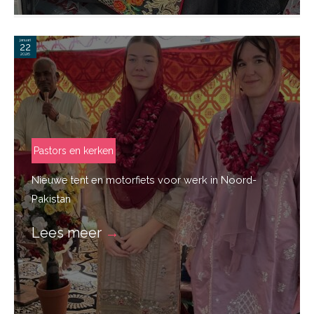
januari
22
2026
Pastors en kerken
Nieuwe tent en motorfiets voor werk in Noord-
Pakistan
Lees meer
→