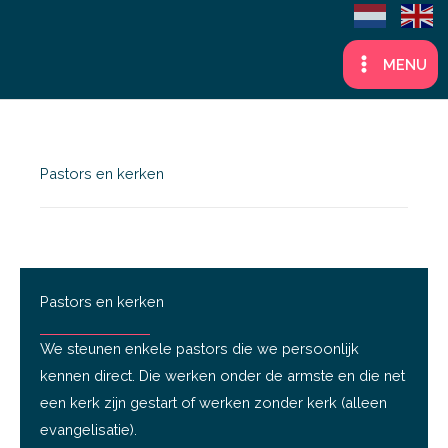
Ga
naar
MENU
de
inhoud
Pastors en kerken
Pastors en kerken
We steunen enkele pastors die we persoonlijk
kennen direct. Die werken onder de armste en die net
een kerk zijn gestart of werken zonder kerk (alleen
evangelisatie).