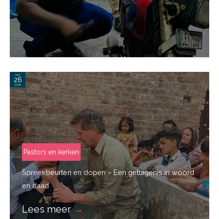
mei
26
2025
Pastors en kerken
Spreekbeurten en dopen – Een getuigenis in woord
en daad
Lees meer
→