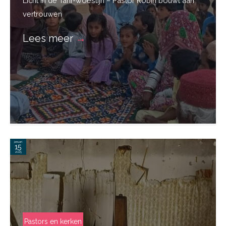
Licht in de Tahr-woestijn – Pastor Robin bouwt aan
vertrouwen
Lees meer
→
januari
15
2025
Pastors en kerken