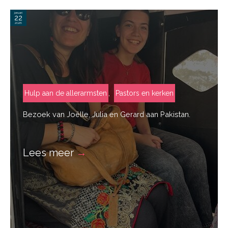
januari
22
2026
,
Hulp aan de allerarmsten
Pastors en kerken
Bezoek van Joëlle, Julia en Gerard aan Pakistan.
Lees meer
→