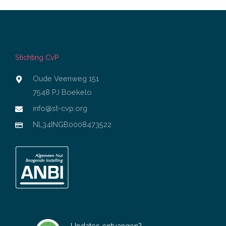
Stichting CvP
Oude Veenweg 151
7548 PJ Boekelo
info@st-cvp.org
NL34INGB0008473522
Updates ontvangen?