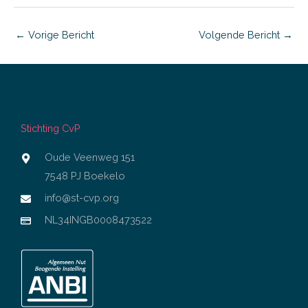
←
Vorige Bericht
Volgende Bericht
→
Stichting CvP
Oude Veenweg 151
7548 PJ Boekelo
info@st-cvp.org
NL34INGB0008473522