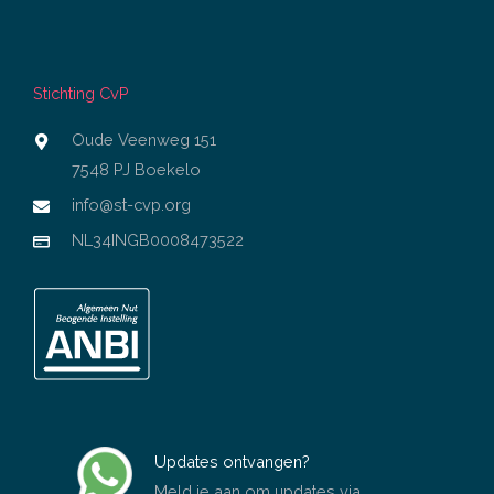
Stichting CvP
Oude Veenweg 151
7548 PJ Boekelo
info@st-cvp.org
NL34INGB0008473522
Updates ontvangen?
Meld je aan om updates via