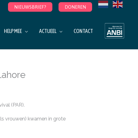
NIEUWSBRIEF?
DONEREN
HELP MEE
ACTUEEL
CONTACT
Lahore
ival (PAR).
ls vrouwen) kwamen in grote