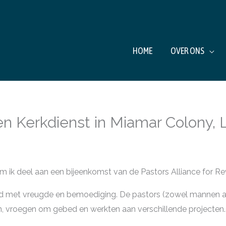
HOME
OVER ONS
n Kerkdienst in Miamar Colony, 
 ik deel aan een bijeenkomst van de Pastors Alliance for Rev
d met vreugde en bemoediging. De pastors (zowel mannen a
n, vroegen om gebed en werkten aan verschillende projecten.