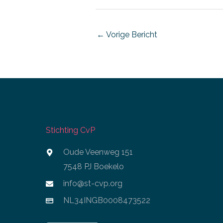
←
Vorige Bericht
Stichting CvP
Oude Veenweg 151
7548 PJ Boekelo
info@st-cvp.org
NL34INGB0008473522