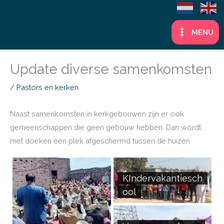
Ga
naar
MENU
de
inhoud
Update diverse samenkomsten
/
Pastors en kerken
Naast samenkomsten in kerkgebouwen zijn er ook
gemeenschappen die geen gebouw hebben. Dan wordt
met doeken een plek afgeschermd tussen de huizen.
KIndervakantiesch
ool