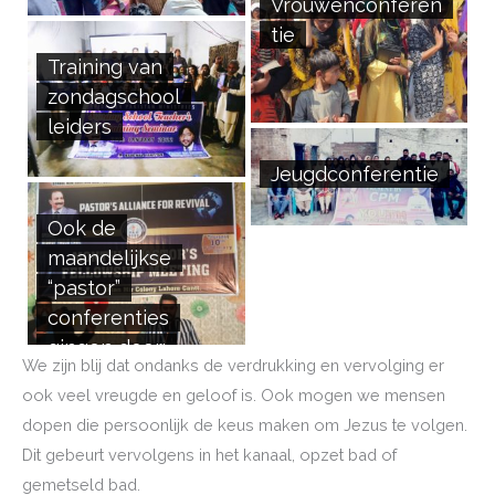
Vrouwenconferen
tie
Training van
zondagschool
leiders
Jeugdconferentie
Ook de
maandelijkse
“pastor”
conferenties
gingen door:
We zijn blij dat ondanks de verdrukking en vervolging er
ook veel vreugde en geloof is. Ook mogen we mensen
dopen die persoonlijk de keus maken om Jezus te volgen.
Dit gebeurt vervolgens in het kanaal, opzet bad of
gemetseld bad.