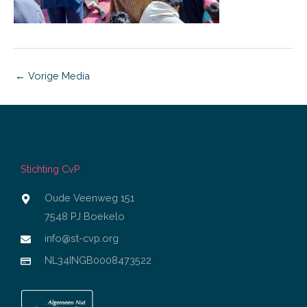
←
Vorige Media
Stichting CvP
Oude Veenweg 151
7548 PJ Boekelo
info@st-cvp.org
NL34INGB0008473522